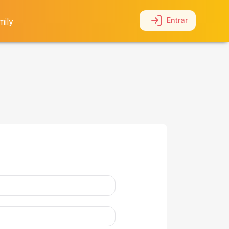
Entrar
mily