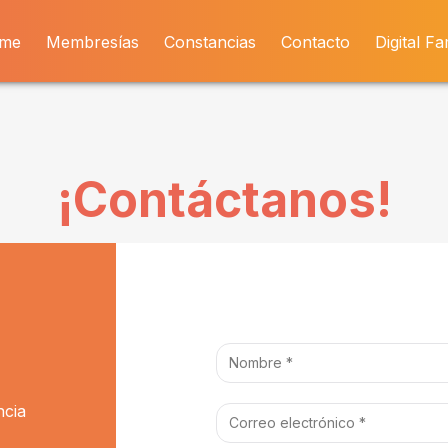
me
Membresías
Constancias
Contacto
Digital Fa
¡Contáctanos!
ncia