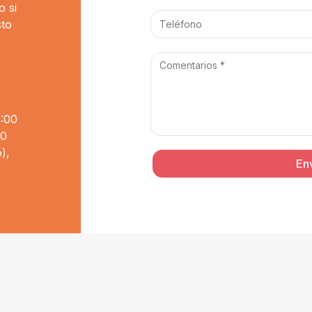
o si
sto
6:00
00
),