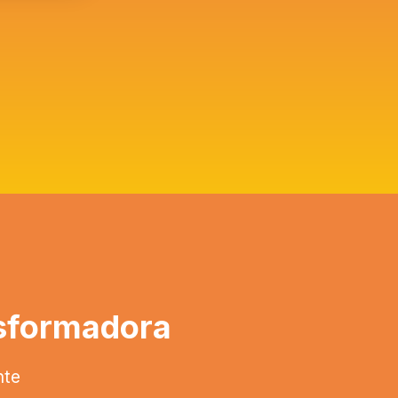
nsformadora
nte