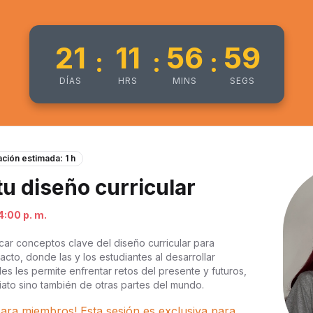
21
11
56
59
:
:
:
DÍAS
HRS
MINS
SEGS
ción estimada: 1 h
tu diseño curricular
4:00 p. m.
car conceptos clave del diseño curricular para
cto, donde las y los estudiantes al desarrollar
es les permite enfrentar retos del presente y futuros,
ato sino también de otras partes del mundo.
ara miembros! Esta sesión es exclusiva para