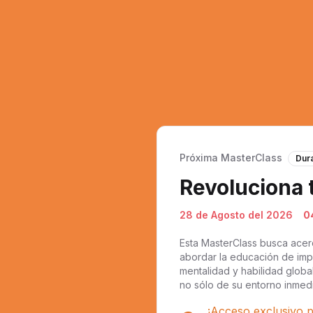
Próxima MasterClass
Dura
Revoluciona 
28 de Agosto del 2026
0
Esta MasterClass busca acer
abordar la educación de impa
mentalidad y habilidad global
no sólo de su entorno inmedi
¡Acceso exclusivo p