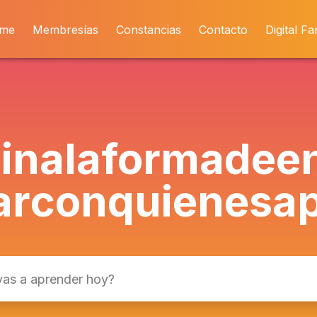
me
Membresías
Constancias
Contacto
Digital Fa
ina
la
forma
de
e
ar
con
quienes
a