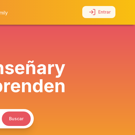
Entrar
mily
nseñar
y
prenden
Buscar