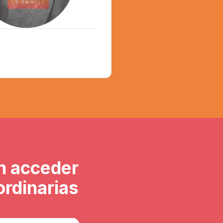
Andrea Balderas
n acceder
ordinarias